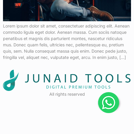
Lorem ipsum dolor sit amet, consectetuer adipiscing elit. Aenean
commodo ligula eget dolor. Aenean massa. Cum sociis natoque
penatibus et magnis dis parturient montes, nascetur ridiculus
mus. Donec quam felis, ultricies nec, pellentesque eu, pretium
quis, sem. Nulla consequat massa quis enim. Donec pede justo,
fringilla vel, aliquet nec, vulputate eget, arcu. In enim justo, […]
All rights reserved