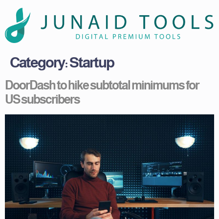
Category:
Startup
DoorDash to hike subtotal minimums for
US subscribers