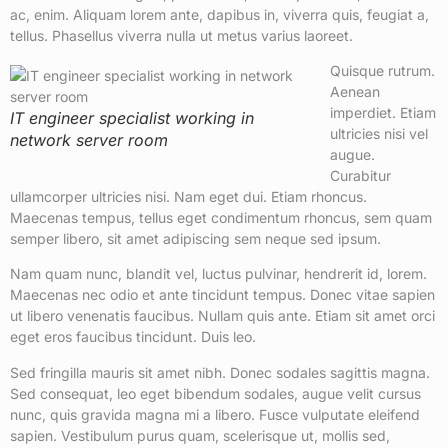
ac, enim. Aliquam lorem ante, dapibus in, viverra quis, feugiat a,
tellus. Phasellus viverra nulla ut metus varius laoreet.
Quisque rutrum.
Aenean
imperdiet. Etiam
IT engineer specialist working in
ultricies nisi vel
network server room
augue.
Curabitur
ullamcorper ultricies nisi. Nam eget dui. Etiam rhoncus.
Maecenas tempus, tellus eget condimentum rhoncus, sem quam
semper libero, sit amet adipiscing sem neque sed ipsum.
Nam quam nunc, blandit vel, luctus pulvinar, hendrerit id, lorem.
Maecenas nec odio et ante tincidunt tempus. Donec vitae sapien
ut libero venenatis faucibus. Nullam quis ante. Etiam sit amet orci
eget eros faucibus tincidunt. Duis leo.
Sed fringilla mauris sit amet nibh. Donec sodales sagittis magna.
Sed consequat, leo eget bibendum sodales, augue velit cursus
nunc, quis gravida magna mi a libero. Fusce vulputate eleifend
sapien. Vestibulum purus quam, scelerisque ut, mollis sed,