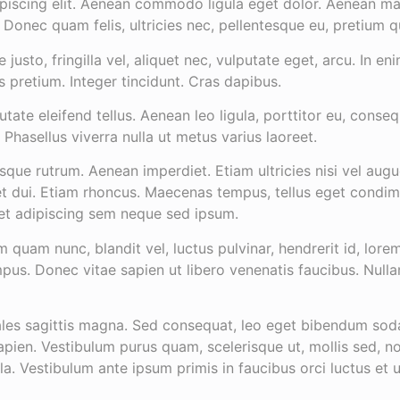
ipiscing elit. Aenean commodo ligula eget dolor. Aenean m
 Donec quam felis, ultricies nec, pellentesque eu, pretium q
sto, fringilla vel, aliquet nec, vulputate eget, arcu. In eni
s pretium. Integer tincidunt. Cras dapibus.
te eleifend tellus. Aenean leo ligula, porttitor eu, conseq
s. Phasellus viverra nulla ut metus varius laoreet.
sque rutrum. Aenean imperdiet. Etiam ultricies nisi vel augu
t dui. Etiam rhoncus. Maecenas tempus, tellus eget condi
t adipiscing sem neque sed ipsum.
 quam nunc, blandit vel, luctus pulvinar, hendrerit id, lor
pus. Donec vitae sapien ut libero venenatis faucibus. Nulla
ales sagittis magna. Sed consequat, leo eget bibendum soda
sapien. Vestibulum purus quam, scelerisque ut, mollis sed,
illa. Vestibulum ante ipsum primis in faucibus orci luctus et 