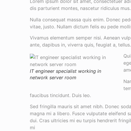
Lorem ipsum dolor sit amet, consectetuer ad
dis parturient montes, nascetur ridiculus mus.
Nulla consequat massa quis enim. Donec pede ju
vitae, justo. Nullam dictum felis eu pede molli
Vivamus elementum semper nisi. Aenean vulputa
ante, dapibus in, viverra quis, feugiat a, tellu
Qui
ege
ame
IT engineer specialist working in
network server room
Nam
tem
faucibus tincidunt. Duis leo.
Sed fringilla mauris sit amet nibh. Donec sod
magna mi a libero. Fusce vulputate eleifend 
dui. Cras ultricies mi eu turpis hendrerit fring
mi