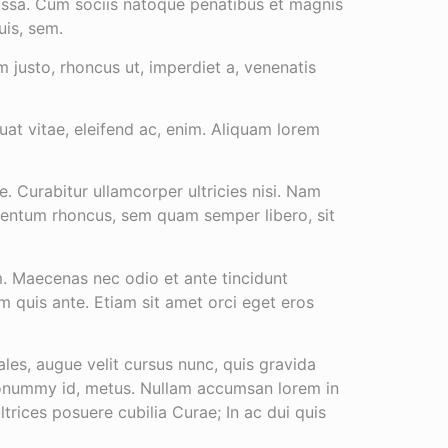
assa. Cum sociis natoque penatibus et magnis
uis, sem.
m justo, rhoncus ut, imperdiet a, venenatis
uat vitae, eleifend ac, enim. Aliquam lorem
e. Curabitur ullamcorper ultricies nisi. Nam
mentum rhoncus, sem quam semper libero, sit
em. Maecenas nec odio et ante tincidunt
m quis ante. Etiam sit amet orci eget eros
les, augue velit cursus nunc, quis gravida
 nonummy id, metus. Nullam accumsan lorem in
ultrices posuere cubilia Curae; In ac dui quis